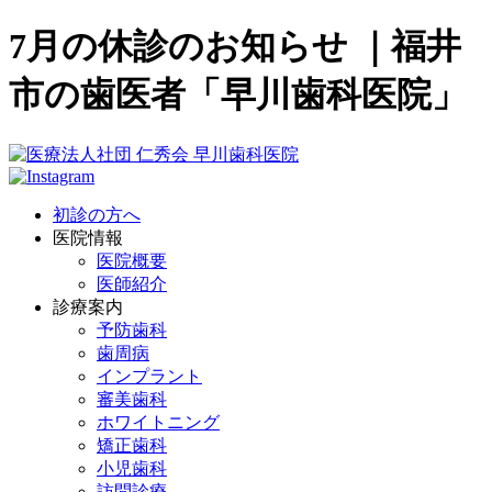
7月の休診のお知らせ ｜福井
市の歯医者「早川歯科医院」
初診の方へ
医院情報
医院概要
医師紹介
診療案内
予防歯科
歯周病
インプラント
審美歯科
ホワイトニング
矯正歯科
小児歯科
訪問診療