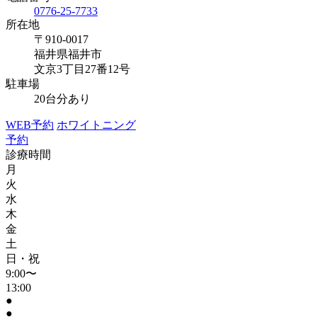
0776-25-7733
所在地
〒910-0017
福井県福井市
文京3丁目27番12号
駐車場
20台分あり
WEB予約
ホワイトニング
予約
診療時間
月
火
水
木
金
土
日・祝
9:00〜
13:00
●
●